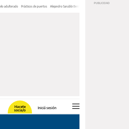
ilo adulterado
Prácticos de puertos
Alejandro Sarubbi Benítez
Hacete
Iniciá sesión
socia/o