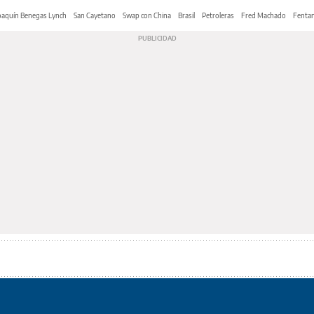
oaquín Benegas Lynch
San Cayetano
Swap con China
Brasil
Petroleras
Fred Machado
Fentan