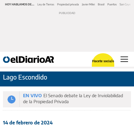
HOY HABLAMOS DE...
Ley de Tierras
Propiedad privada
Javier Milei
Brasil
Puertos
San Cayeta
Hacete socia/o
Lago Escondido
EN VIVO
El Senado debate la Ley de Inviolabilidad
de la Propiedad Privada
14 de febrero de 2024