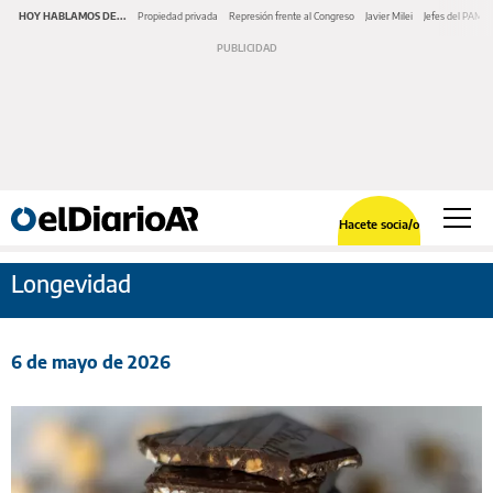
HOY HABLAMOS DE...
Propiedad privada
Represión frente al Congreso
Javier Milei
Jefes del PAMI
Hacete socia/o
Longevidad
6 de mayo de 2026