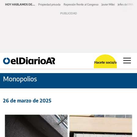
HOY HABLAMOS DE...
Propiedad privada
Represión frente al Congreso
Javier Milei
Jefes del PAMI
Hacete socia/o
Monopolios
26 de marzo de 2025