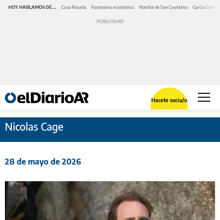
HOY HABLAMOS DE...
Casa Rosada
Panorama económico
Marcha de San Cayetano
García Cuerva
Hacete socia/o
Nicolas Cage
28 de mayo de 2026