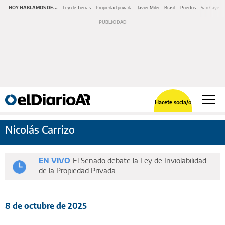
HOY HABLAMOS DE...
Ley de Tierras
Propiedad privada
Javier Milei
Brasil
Puertos
San Cayeta
Hacete socia/o
Nicolás Carrizo
EN VIVO
El Senado debate la Ley de Inviolabilidad
de la Propiedad Privada
8 de octubre de 2025