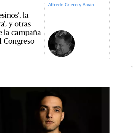
Alfredo Grieco y Bavio
inos', la
a', y otras
de la campaña
el Congreso