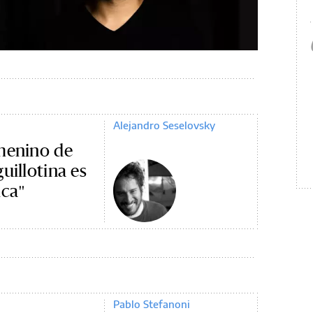
Alejandro Seselovsky
emenino de
uillotina es
ica"
Pablo Stefanoni