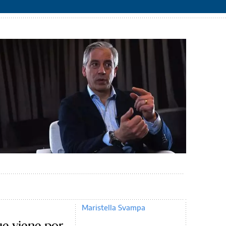
Maristella Svampa
e viene por