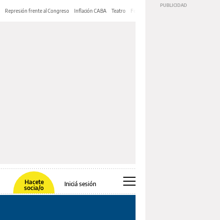
Represión frente al Congreso
Inflación CABA
Teatro
Feria de Editores
Mery Streep
Hacete
Iniciá sesión
socia/o