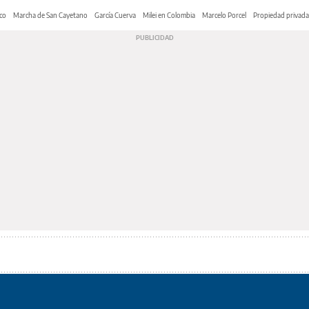
co
Marcha de San Cayetano
García Cuerva
Milei en Colombia
Marcelo Porcel
Propiedad privada