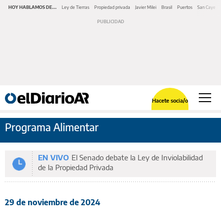
HOY HABLAMOS DE...
Ley de Tierras
Propiedad privada
Javier Milei
Brasil
Puertos
San Cayeta
Hacete socia/o
Programa Alimentar
EN VIVO
El Senado debate la Ley de Inviolabilidad
de la Propiedad Privada
29 de noviembre de 2024