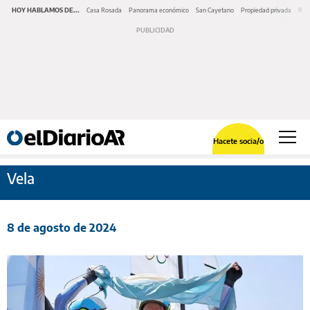
HOY HABLAMOS DE...
Casa Rosada
Panorama económico
San Cayetano
Propiedad privada
Repr
Hacete socia/o
Vela
8 de agosto de 2024