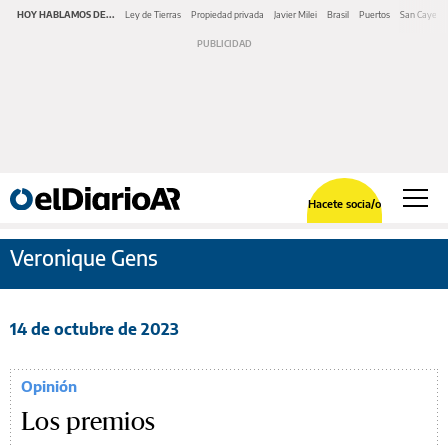
HOY HABLAMOS DE...
Ley de Tierras
Propiedad privada
Javier Milei
Brasil
Puertos
San Cayeta
Hacete socia/o
Veronique Gens
14 de octubre de 2023
Opinión
Los premios