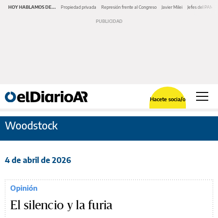
HOY HABLAMOS DE...
Propiedad privada
Represión frente al Congreso
Javier Milei
Jefes del PAMI
Hacete socia/o
Woodstock
4 de abril de 2026
Opinión
El silencio y la furia