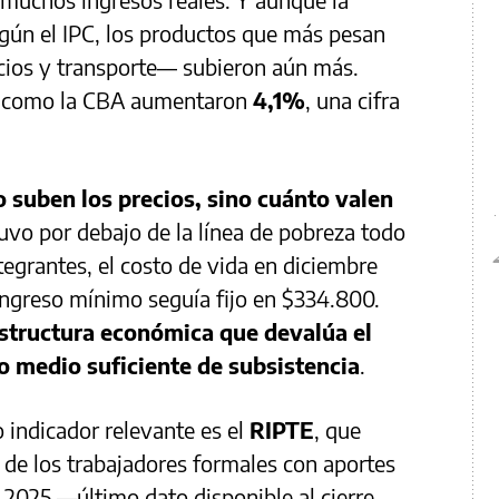
según el IPC, los productos que más pesan
icios y transporte— subieron aún más.
BT como la CBA aumentaron
4,1%
, una cifra
 suben los precios, sino cuánto valen
vo por debajo de la línea de pobreza todo
tegrantes, el costo de vida en diciembre
 ingreso mínimo seguía fijo en $334.800.
structura económica que devalúa el
o medio suficiente de subsistencia
.
 indicador relevante es el
RIPTE
, que
de los trabajadores formales con aportes
 2025 —último dato disponible al cierre