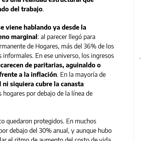
ndo del trabajo
.
se viene hablando ya desde la
eno marginal
: al parecer llegó para
ermanente de Hogares, más del 36% de los
 informales. En ese universo, los ingresos
n
carecen de paritarias, aguinaldo o
rente a la inflación
. En la mayoría de
 ni siquiera cubre la canasta
s hogares por debajo de la línea de
oco quedaron protegidos. En muchos
n por debajo del 30% anual, y aunque hubo
lar el ritmo de aumento del costo de vida.