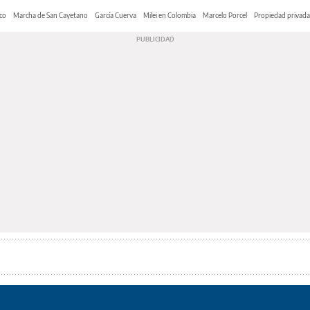
co
Marcha de San Cayetano
García Cuerva
Milei en Colombia
Marcelo Porcel
Propiedad privada