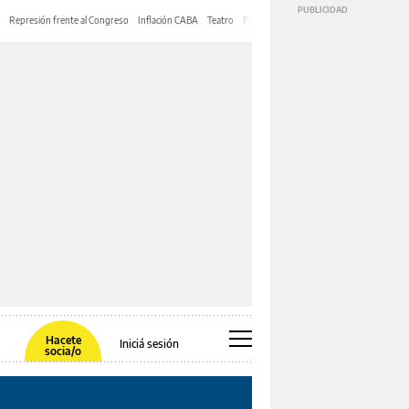
Represión frente al Congreso
Inflación CABA
Teatro
Feria de Editores
Mery Streep
Hacete
Iniciá sesión
socia/o