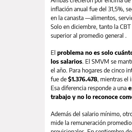
inflación anual fue del 31,5%, 
en la canasta —alimentos, serv
Solo en diciembre, tanto la C
superior al promedio general .
El
problema no es solo cuánto
los salarios
. El SMVM se mantu
el año. Para hogares de cinco in
fue de
$1.376.478
, mientras el
Esa diferencia responde a una
e
trabajo y no lo reconoce com
Además del salario mínimo, otro
mide la remuneración promedio 
previsionales. En septiembre de