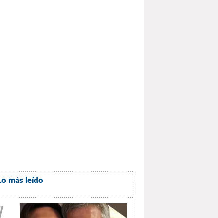
Lo más leído
1