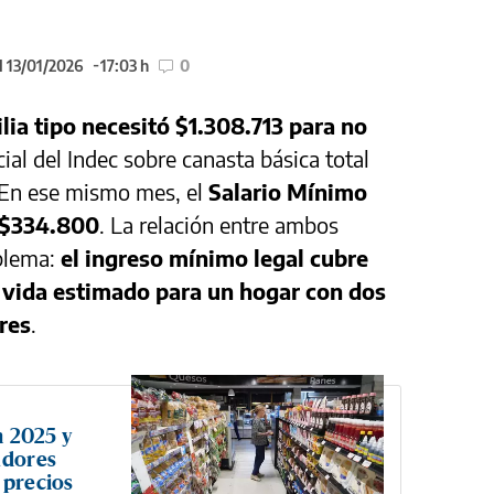
l 13/01/2026
17:03 h
0
lia tipo necesitó $1.308.713 para no
cial del Indec sobre canasta básica total
 En ese mismo mes, el
Salario Mínimo
 $334.800
. La relación entre ambos
oblema:
el ingreso mínimo legal cubre
 vida estimado para un hogar con dos
res
.
n 2025 y
adores
 precios