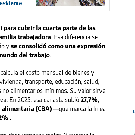
residente
i para cubrir la cuarta parte de las
amilia trabajadora
. Esa diferencia se
año y
se consolidó como una expresión
 mundo del trabajo
.
calcula el costo mensual de bienes y
 vivienda, transporte, educación, salud,
no alimentarios mínimos. Su valor sirve
reza. En 2025, esa canasta subió
27,7%
,
 alimentaria (CBA)
—que marca la línea
,2%
.
muchos ingresos reales. Y aunque la