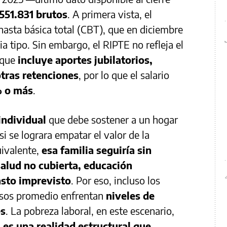
.551.831 brutos
. A primera vista, el
nasta básica total (CBT), que en diciembre
ia tipo. Sin embargo, el RIPTE no refleja el
 que
incluye aportes jubilatorios,
otras retenciones
, por lo que el salario
% o más
.
individual
que debe sostener a un hogar
i se lograra empatar el valor de la
uivalente,
esa familia seguiría sin
salud no cubierta, educación
asto imprevisto
. Por eso, incluso los
esos promedio enfrentan
niveles de
es
. La pobreza laboral, en este escenario,
:
es una realidad estructural que