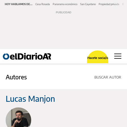
HOY HABLAMOS DE...
Casa Rosada
Panorama económico
San Cayetano
Propiedad privada
Repr
Hacete socia/o
Autores
BUSCAR AUTOR
Lucas Manjon