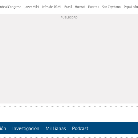
nte al Congreso
Javier Milei
Jefes del PAMI
Brasil
Huawei
Puertos
San Cayetano
Papa León
ión
Investigación
Mil Lianas
Podcast