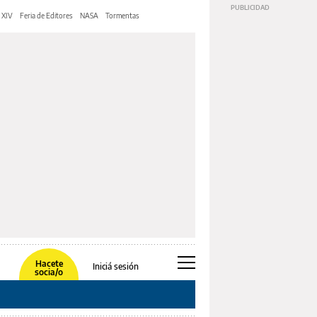
 XIV
Feria de Editores
NASA
Tormentas
Hacete
Iniciá sesión
socia/o