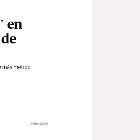
” en
 de
ue más metido