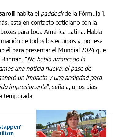
saroli
habita el
paddock
de la Fórmula 1.
s, está en contacto cotidiano con la
 boxes para toda América Latina. Habla
ormación de todos los equipos y, por esa
mo él para presentar el Mundial 2024 que
Bahrein. “
No había arrancado la
amos una noticia nueva: el pase de
generó un impacto y una ansiedad para
sido impresionante
”, señala, unos días
la temporada.
rstappen”
ilton