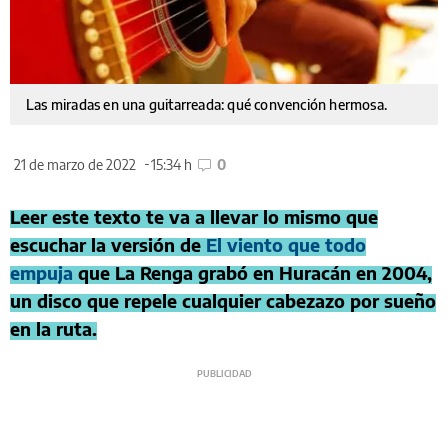
Las miradas en una guitarreada: qué convención hermosa.
21 de marzo de 2022
15:34 h
0
Leer este texto te va a llevar lo mismo que
escuchar la versión de
El viento que todo
empuja
que La Renga grabó en Huracán en 2004,
un disco que repele cualquier cabezazo por sueño
en la ruta.