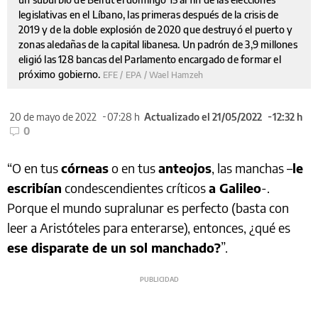
legislativas en el Líbano, las primeras después de la crisis de
2019 y de la doble explosión de 2020 que destruyó el puerto y
zonas aledañas de la capital libanesa. Un padrón de 3,9 millones
eligió las 128 bancas del Parlamento encargado de formar el
próximo gobierno.
EFE / EPA / Wael Hamzeh
20 de mayo de 2022
07:28 h
Actualizado el 21/05/2022
12:32 h
0
“O en tus
córneas
o en tus
anteojos
, las manchas –
le
escribían
condescendientes críticos
a Galileo
-.
Porque el mundo supralunar es perfecto (basta con
leer a Aristóteles para enterarse), entonces, ¿qué es
ese disparate de un sol manchado?
”.