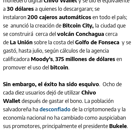
monedero digital
Chivo Wallet
y se dio el equivalente
a
30 dólares
a quienes lo descargaran; se
instalaron
200 cajeros automáticos
en todo el país;
se anunció la creación de
Bitcoin City,
la
ciudad que
se construirá cerca del
volcán Conchagua
cerca
de
La Unión
sobre la costa del
Golfo de Fonseca
y se
gastó, hasta julio, según cálculos de la agencia
calificadora
Moody's
,
375 millones de dólares
en
promover el uso del
bitcoin
.
Sin embargo, el éxito ha sido esquivo
. Ocho de
cada diez usuarios dejó de utilizar
Chivo
Wallet
después de gastar el bono. La población
salvadoreña ha
desconfiado
de la criptomoneda y la
economía nacional no ha cambiado como auspiciaban
sus promotores, principalmente el presidente
Bukele
.