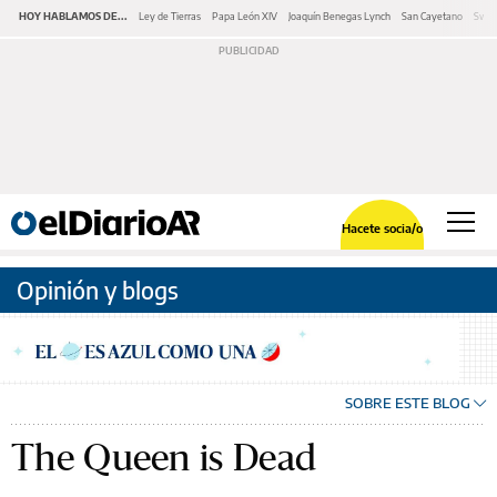
HOY HABLAMOS DE...
Ley de Tierras
Papa León XIV
Joaquín Benegas Lynch
San Cayetano
Swap
Hacete socia/o
Opinión y blogs
SOBRE ESTE BLOG
The Queen is Dead