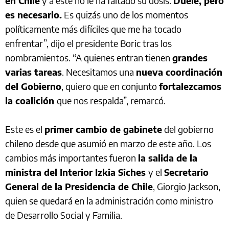
en Chile
y a este no le ha faltado su dosis.
Duele, pero
es necesario.
Es quizás uno de los momentos
políticamente más difíciles que me ha tocado
enfrentar”, dijo el presidente Boric tras los
nombramientos. “A quienes entran tienen
grandes
varias tareas
. Necesitamos una
nueva coordinación
del Gobierno
, quiero que en conjunto
fortalezcamos
la coalición
que nos respalda”, remarcó.
Este es el
primer cambio de gabinete
del gobierno
chileno desde que asumió en marzo de este año. Los
cambios más importantes fueron
la salida de la
ministra del Interior Izkia Siches
y el
Secretario
General de la Presidencia de Chile
, Giorgio Jackson,
quien se quedará en la administración como ministro
de Desarrollo Social y Familia.