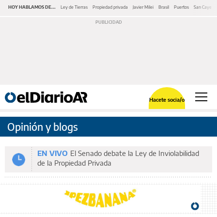
HOY HABLAMOS DE...
Ley de Tierras
Propiedad privada
Javier Milei
Brasil
Puertos
San Cayeta
Hacete socia/o
Opinión y blogs
EN VIVO
El Senado debate la Ley de Inviolabilidad
de la Propiedad Privada