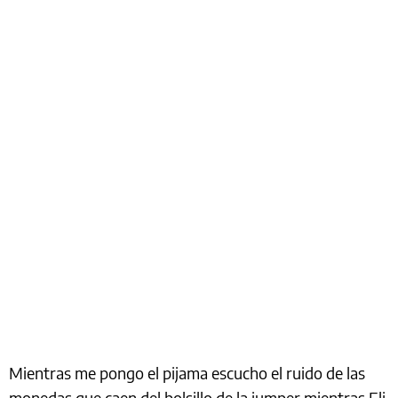
Mientras me pongo el pijama escucho el ruido de las
monedas que caen del bolsillo de la jumper mientras Eli