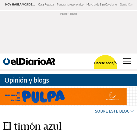
HOY HABLAMOS DE...
Casa Rosada
Panorama económico
Marcha de San Cayetano
García Cuerva
Hacete socia/o
Opinión y blogs
SOBRE ESTE BLOG
El timón azul