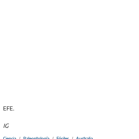
EFE.
IG
Ciencia
/
Paleontología
/
Fósiles
/
Australia