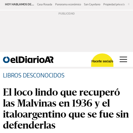
HOY HABLAMOS DE...
Casa Rosada
Panorama económico
San Cayetano
Propiedad privada
Repr
Hacete socia/o
LIBROS DESCONOCIDOS
El loco lindo que recuperó
las Malvinas en 1936 y el
italoargentino que se fue sin
defenderlas