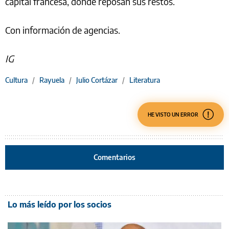
capital francesa, donde reposan sus restos.
Con información de agencias.
IG
Cultura
/
Rayuela
/
Julio Cortázar
/
Literatura
HE VISTO UN ERROR
Comentarios
Lo más leído por los socios