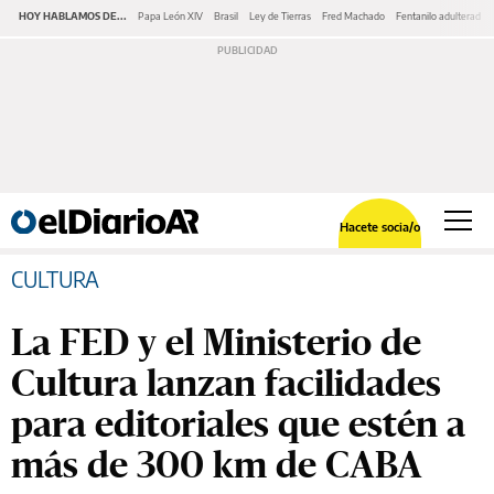
HOY HABLAMOS DE...
Papa León XIV
Brasil
Ley de Tierras
Fred Machado
Fentanilo adulterado
Hacete socia/o
CULTURA
La FED y el Ministerio de
Cultura lanzan facilidades
para editoriales que estén a
más de 300 km de CABA