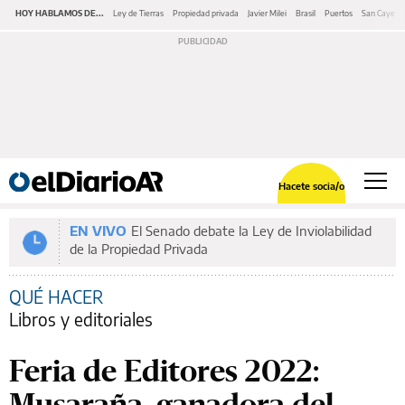
HOY HABLAMOS DE...
Ley de Tierras
Propiedad privada
Javier Milei
Brasil
Puertos
San Cayeta
Hacete socia/o
EN VIVO
El Senado debate la Ley de Inviolabilidad
de la Propiedad Privada
QUÉ HACER
Libros y editoriales
Feria de Editores 2022:
Musaraña, ganadora del