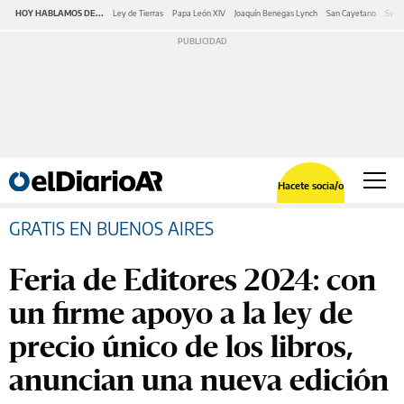
HOY HABLAMOS DE...
Ley de Tierras
Papa León XIV
Joaquín Benegas Lynch
San Cayetano
Swap
Hacete socia/o
GRATIS EN BUENOS AIRES
Feria de Editores 2024: con
un firme apoyo a la ley de
precio único de los libros,
anuncian una nueva edición