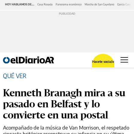
HOY HABLAMOS DE...
Casa Rosada
Panorama económico
Marcha de San Cayetano
García Cuerva
Hacete socia/o
QUÉ VER
Kenneth Branagh mira a su
pasado en Belfast y lo
convierte en una postal
Acompañado de la música de Van Morrison, el respetado
cineasta británico reconstruye su infancia en su última