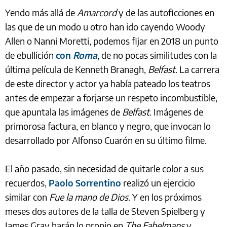
Yendo más allá de
Amarcord
y de las autoficciones en
las que de un modo u otro han ido cayendo Woody
Allen o Nanni Moretti, podemos fijar en 2018 un punto
de ebullición
con
Roma
, de no pocas similitudes con la
última película de Kenneth Branagh,
Belfast
. La carrera
de este director y actor ya había pateado los teatros
antes de empezar a forjarse un respeto incombustible,
que apuntala las imágenes de
Belfast
. Imágenes de
primorosa factura, en blanco y negro, que invocan lo
desarrollado por Alfonso Cuarón en su último filme.
El año pasado, sin necesidad de quitarle color a sus
recuerdos,
Paolo Sorrentino
realizó un ejercicio
similar con
Fue la mano de Dios
. Y en los próximos
meses dos autores de la talla de Steven Spielberg y
James Gray harán lo propio en
The Fabelmans
y