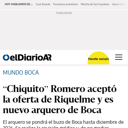
HOY HABLAMOS DE...
Casa Rosada
Panorama económico
Marcha de San Cayetano
García Cuerva
Hacete socia/o
MUNDO BOCA
“Chiquito” Romero aceptó
la oferta de Riquelme y es
nuevo arquero de Boca
El arquero se pondrá el buzo de Boca hasta diciembre de
2024. Se realiza la revisión médica y, de no mediar