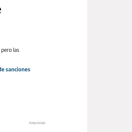
e
 pero las
de sanciones