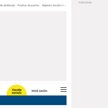
ilo adulterado
Prácticos de puertos
Alejandro Sarubbi Benítez
Hacete
Iniciá sesión
socia/o