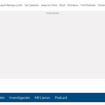
oaquín Benegas Lynch
San Cayetano
Swap con China
Brasil
Petroleras
Fred Machado
Fentan
ión
Investigación
Mil Lianas
Podcast