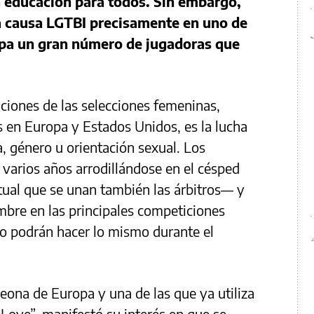
la educación para todos. Sin embargo,
la causa LGTBI precisamente en uno de
cipa un gran número de jugadoras que
aciones de las selecciones femeninas,
en Europa y Estados Unidos, es la lucha
a, género u orientación sexual. Los
varios años arrodillándose en el césped
itual que se unan también las árbitros— y
umbre en las principales competiciones
no podrán hacer lo mismo durante el
peona de Europa y una de las que ya utiliza
Love”, manifestó su interés en que se