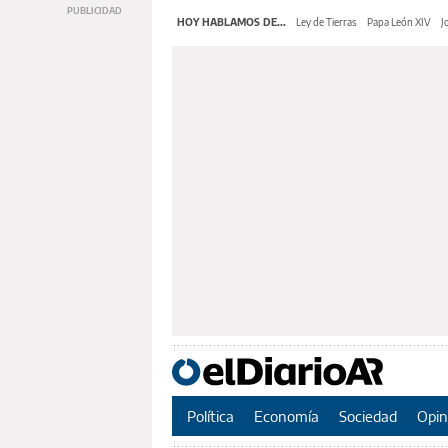
HOY HABLAMOS DE...
Ley de Tierras
Papa León XIV
J
Política
Economía
Sociedad
Opin