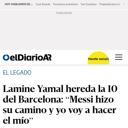
HOY HABLAMOS DE...
Casa Rosada
Panorama económico
San Cayetano
Propiedad privada
Repr
Hacete socia/o
EL LEGADO
Lamine Yamal hereda la 10
del Barcelona: “Messi hizo
su camino y yo voy a hacer
el mío”