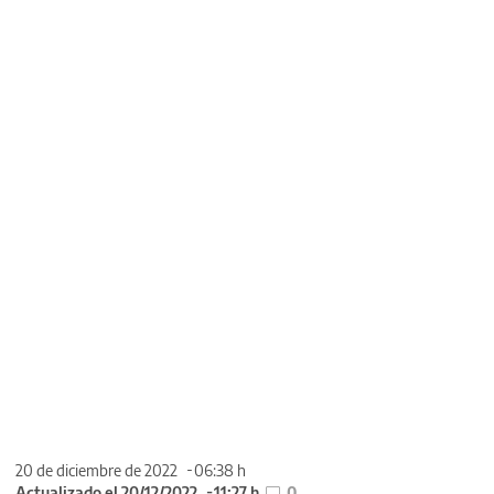
20 de diciembre de 2022
06:38 h
Actualizado el 20/12/2022
11:27 h
0