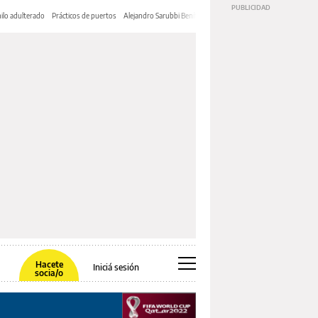
ilo adulterado
Prácticos de puertos
Alejandro Sarubbi Benítez
Hacete
Iniciá sesión
socia/o