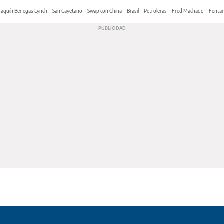
oaquín Benegas Lynch
San Cayetano
Swap con China
Brasil
Petroleras
Fred Machado
Fentan