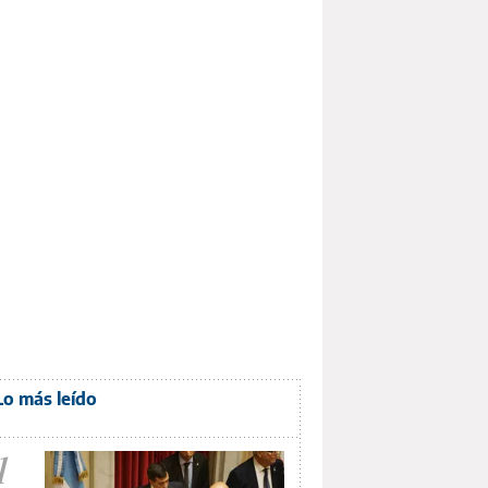
Lo más leído
1