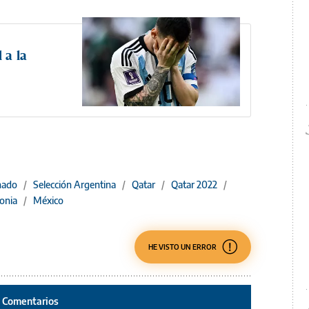
 a la
nado
/
Selección Argentina
/
Qatar
/
Qatar 2022
/
onia
/
México
HE VISTO UN ERROR
Comentarios