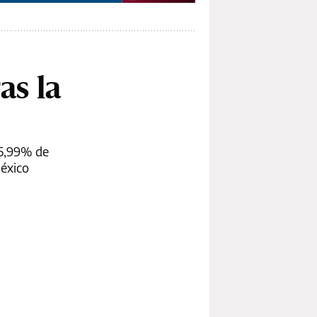
as la
65,99% de
México