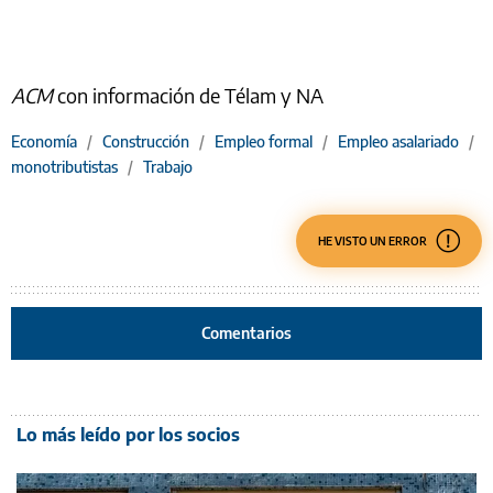
ACM
con información de Télam y NA
Economía
/
Construcción
/
Empleo formal
/
Empleo asalariado
/
monotributistas
/
Trabajo
HE VISTO UN ERROR
Comentarios
Lo más leído por los socios