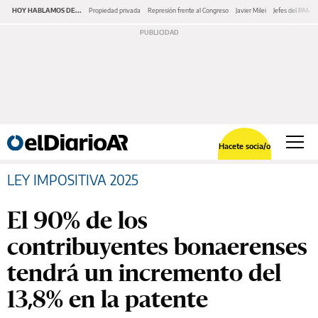
HOY HABLAMOS DE...
Propiedad privada
Represión frente al Congreso
Javier Milei
Jefes del PAMI
Hacete socia/o
LEY IMPOSITIVA 2025
El 90% de los
contribuyentes bonaerenses
tendrá un incremento del
13,8% en la patente