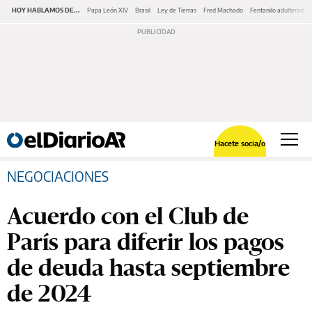
HOY HABLAMOS DE...
Papa León XIV
Brasil
Ley de Tierras
Fred Machado
Fentanilo adulterado
Hacete socia/o
NEGOCIACIONES
Acuerdo con el Club de
París para diferir los pagos
de deuda hasta septiembre
de 2024