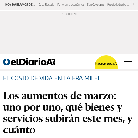
HOY HABLAMOS DE...
Casa Rosada
Panorama económico
San Cayetano
Propiedad privada
Repr
Hacete socia/o
EL COSTO DE VIDA EN LA ERA MILEI
Los aumentos de marzo:
uno por uno, qué bienes y
servicios subirán este mes, y
cuánto