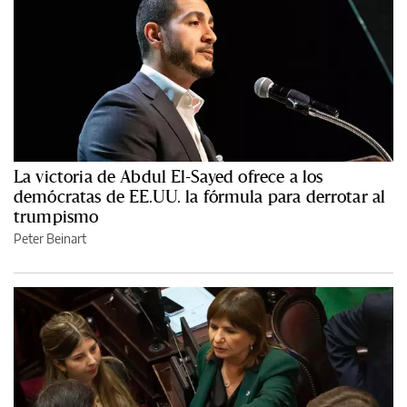
La victoria de Abdul El-Sayed ofrece a los
demócratas de EE.UU. la fórmula para derrotar al
trumpismo
Peter Beinart