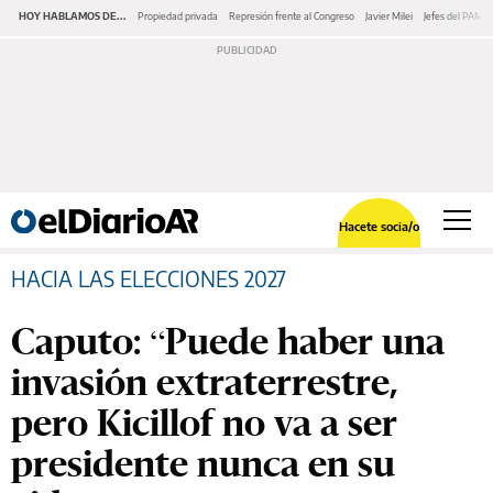
HOY HABLAMOS DE...
Propiedad privada
Represión frente al Congreso
Javier Milei
Jefes del PAMI
Hacete socia/o
HACIA LAS ELECCIONES 2027
Caputo: “Puede haber una
invasión extraterrestre,
pero Kicillof no va a ser
presidente nunca en su