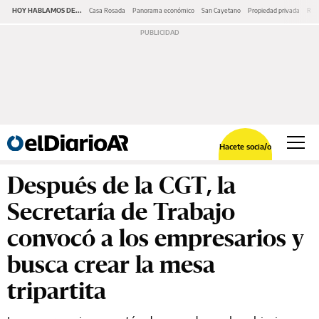
HOY HABLAMOS DE...
Casa Rosada
Panorama económico
San Cayetano
Propiedad privada
Repr
Hacete socia/o
Después de la CGT, la
Secretaría de Trabajo
convocó a los empresarios y
busca crear la mesa
tripartita