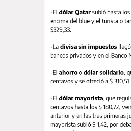
-El
dólar Qatar
subió hasta los
encima del blue y el turista o t
$329,33.
-La
divisa sin impuestos
llegó
bancos privados y en el Banco N
-El
ahorro
o
dólar solidario
, 
centavos y se ofreció a $ 310,51.
-El
dólar mayorista
, que regul
centavos hasta los $ 180,72, vei
anterior y en las tres primeras 
mayorista subió $ 1,42, por deb