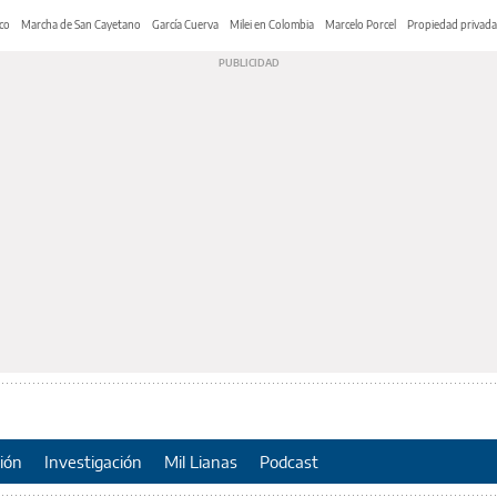
co
Marcha de San Cayetano
García Cuerva
Milei en Colombia
Marcelo Porcel
Propiedad privada
ión
Investigación
Mil Lianas
Podcast