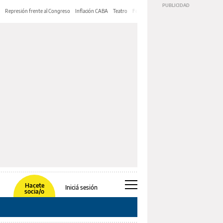
Represión frente al Congreso
Inflación CABA
Teatro
Feria de Editores
Mery Streep
Hacete
Iniciá sesión
socia/o