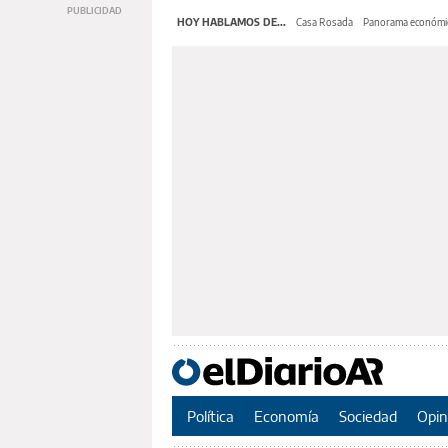
HOY HABLAMOS DE...
Casa Rosada
Panorama económi
Política
Economía
Sociedad
Opin