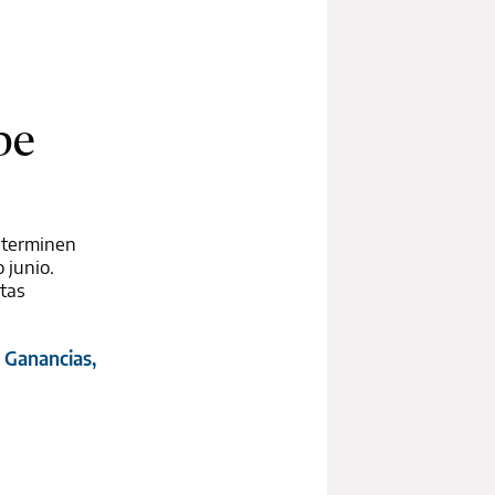
be
n terminen
 junio.
ltas
y Ganancias,