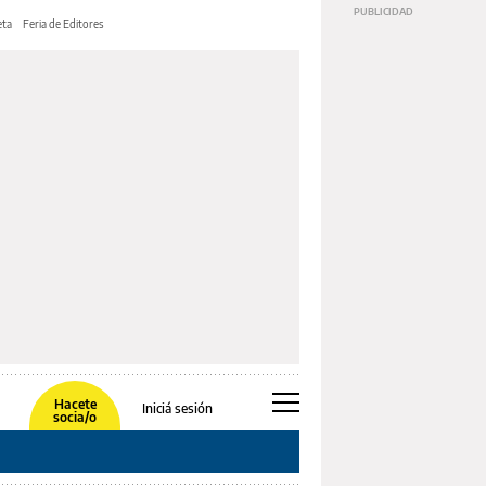
ta
Feria de Editores
Hacete
Iniciá sesión
socia/o