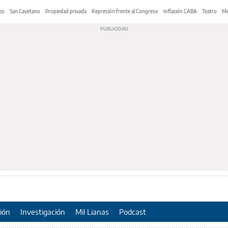
co
San Cayetano
Propiedad privada
Represión frente al Congreso
Inflación CABA
Teatro
Me
ión
Investigación
Mil Lianas
Podcast