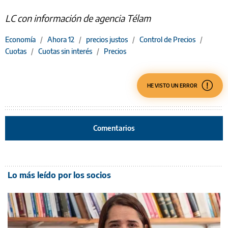
LC con información de agencia Télam
Economía
/
Ahora 12
/
precios justos
/
Control de Precios
/
Cuotas
/
Cuotas sin interés
/
Precios
HE VISTO UN ERROR
Comentarios
Lo más leído por los socios