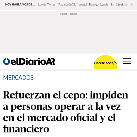
HOY HABLAMOS DE...
Ley de Tierras
Papa León XIV
Joaquín Benegas Lynch
San Cayetano
Swap
Hacete socia/o
MERCADOS
Refuerzan el cepo: impiden
a personas operar a la vez
en el mercado oficial y el
financiero