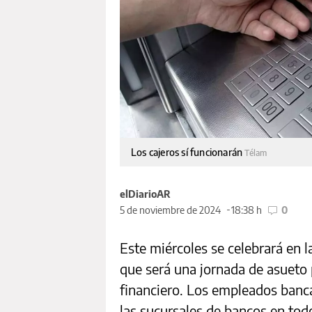
Los cajeros sí funcionarán
Télam
elDiarioAR
5 de noviembre de 2024
18:38 h
0
Este miércoles se celebrará en l
que será una jornada de asueto 
financiero. Los empleados banca
las sucursales de bancos en todo