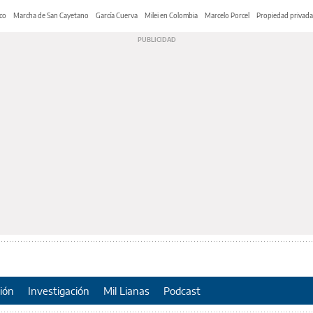
co
Marcha de San Cayetano
García Cuerva
Milei en Colombia
Marcelo Porcel
Propiedad privada
ión
Investigación
Mil Lianas
Podcast