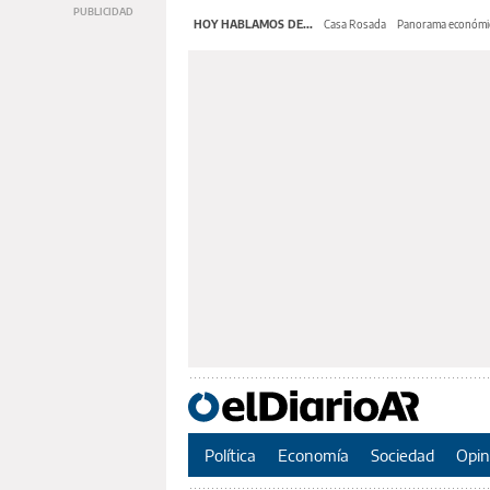
HOY HABLAMOS DE...
Casa Rosada
Panorama económi
Política
Economía
Sociedad
Opin