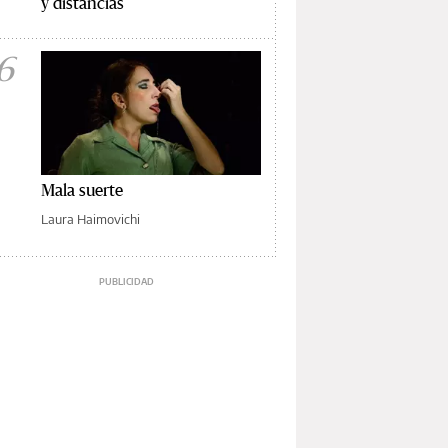
y distancias
6
Mala suerte
Laura Haimovichi