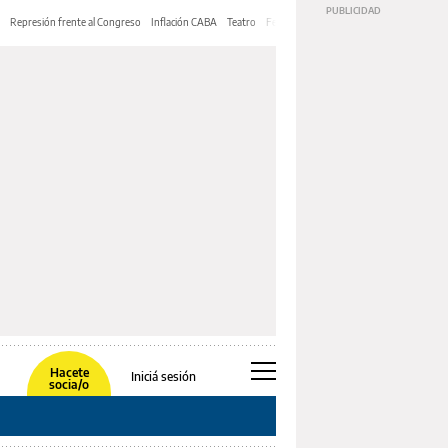
Represión frente al Congreso
Inflación CABA
Teatro
Feria de Editores
Mery Streep
Hacete
Iniciá sesión
socia/o