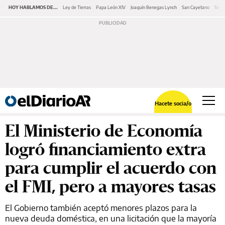
HOY HABLAMOS DE...
Ley de Tierras
Papa León XIV
Joaquín Benegas Lynch
San Cayetano
Swap
Hacete socia/o
El Ministerio de Economía
logró financiamiento extra
para cumplir el acuerdo con
el FMI, pero a mayores tasas
El Gobierno también aceptó menores plazos para la
nueva deuda doméstica, en una licitación que la mayoría