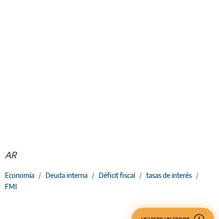
AR
Economía
/
Deuda interna
/
Déficit fiscal
/
tasas de interés
/
FMI