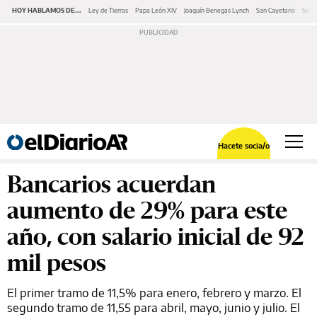
HOY HABLAMOS DE...
Ley de Tierras
Papa León XIV
Joaquín Benegas Lynch
San Cayetano
Swap
Hacete socia/o
Bancarios acuerdan
aumento de 29% para este
año, con salario inicial de 92
mil pesos
El primer tramo de 11,5% para enero, febrero y marzo. El
segundo tramo de 11,55 para abril, mayo, junio y julio. El