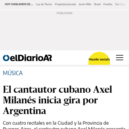
HOY HABLAMOS DE...
Ley de Tierras
Propiedad privada
Javier Milei
Brasil
Puertos
San Cayeta
Hacete socia/o
MÚSICA
El cantautor cubano Axel
Milanés inicia gira por
Argentina
Con cuatro recitales en la Ciudad y la Provincia de
Buenos Aires, el cantautor cubano Axel Milanés presenta