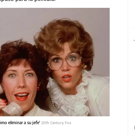
ómo eliminar a su jefe'
20th Century Fox