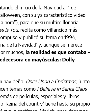
tando el inicio de la Navidad al 1 de
lloween, con su ya característico vídeo
a hora”), para que su multimillonaria
s Is You,
repita como villancico más
compuso y publicó su tema en 1994,
eina de la Navidad' y, aunque se merece
por muchos,
la realidad es que contaba –
redecesora en mayúsculas: Dolly
um navideño,
Once Upon a Christmas
, junto
enecen temas como
I Believe in Santa Claus
demás de películas, especiales y libros
o 'Reina del country' tiene hasta su propio
í que lo sentimos, Mariah, pero debemos