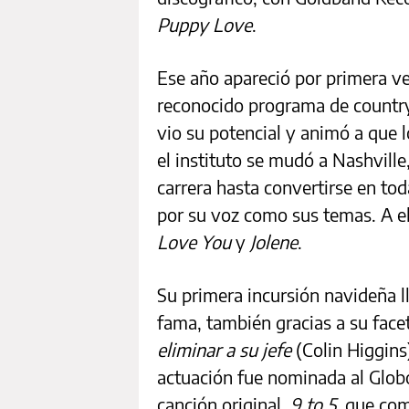
Puppy Love
.
Ese año apareció por primera ve
reconocido programa de country
vio su potencial y animó a que 
el instituto se mudó a Nashvill
carrera hasta convertirse en tod
por su voz como sus temas. A 
Love You
y
Jolene
.
Su primera incursión navideña l
fama, también gracias a su fac
eliminar a su jefe
(Colin Higgins)
actuación fue nominada al Glob
canción original,
9 to 5
, que com