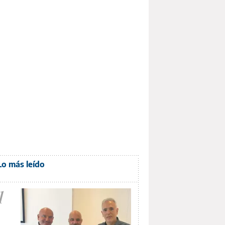
Lo más leído
1