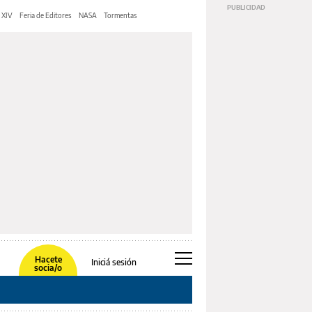
 XIV
Feria de Editores
NASA
Tormentas
Hacete
Iniciá sesión
socia/o