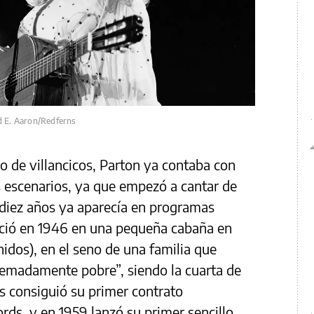
d E. Aaron/Redferns
o de villancicos, Parton ya contaba con
s escenarios, ya que empezó a cantar de
o diez años ya aparecía en programas
Nació en 1946 en una pequeña cabaña en
idos), en el seno de una familia que
emadamente pobre”, siendo la cuarta de
 consiguió su primer contrato
rds, y en 1959 lanzó su primer sencillo,