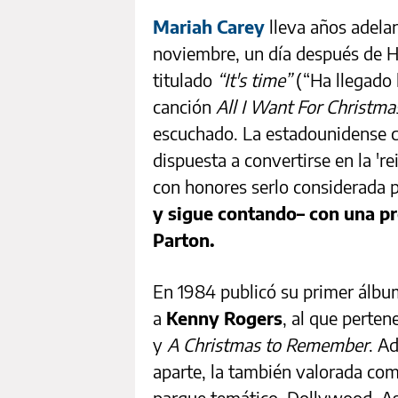
Mariah Carey
lleva años adelan
noviembre, un día después de Ha
titulado
“It's time”
(“Ha llegado l
canción
All I Want For Christmas
escuchado. La estadounidense 
dispuesta a convertirse en la 'r
con honores serlo considerada 
y sigue contando– con una p
Parton.
En 1984 publicó su primer álb
a
Kenny Rogers
, al que pert
y
A Christmas to Remember
. A
aparte, la también valorada com
parque temático, Dollywood. As