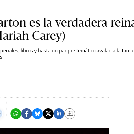
rton es la verdadera reina
ariah Carey)
especiales, libros y hasta un parque temático avalan a la tamb
as