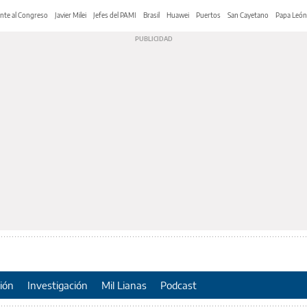
nte al Congreso
Javier Milei
Jefes del PAMI
Brasil
Huawei
Puertos
San Cayetano
Papa León
ión
Investigación
Mil Lianas
Podcast