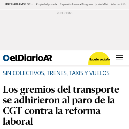
HOY HABLAMOS DE...
Propiedad privada
Represión frente al Congreso
Javier Milei
Jefes del PAMI
Hacete socia/o
SIN COLECTIVOS, TRENES, TAXIS Y VUELOS
Los gremios del transporte
se adhirieron al paro de la
CGT contra la reforma
laboral