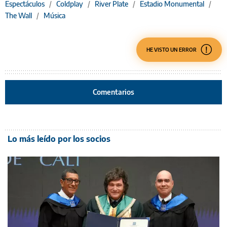
Espectáculos
/
Coldplay
/
River Plate
/
Estadio Monumental
/
The Wall
/
Música
HE VISTO UN ERROR
Comentarios
Lo más leído por los socios