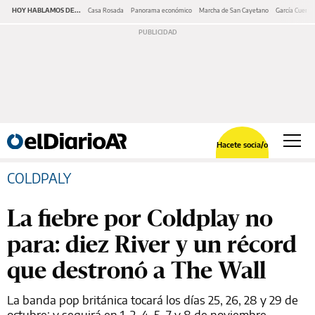
HOY HABLAMOS DE...
Casa Rosada
Panorama económico
Marcha de San Cayetano
García Cuerva
Hacete socia/o
COLDPALY
La fiebre por Coldplay no
para: diez River y un récord
que destronó a The Wall
La banda pop británica tocará los días 25, 26, 28 y 29 de
octubre; y seguirá en 1, 2, 4, 5, 7 y 8 de noviembre.