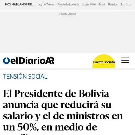
HOY HABLAMOS DE...
Ley de Tierras
Propiedad privada
Javier Milei
Brasil
Puertos
San Cayeta
Hacete socia/o
TENSIÓN SOCIAL
El Presidente de Bolivia
anuncia que reducirá su
salario y el de ministros en
un 50%, en medio de