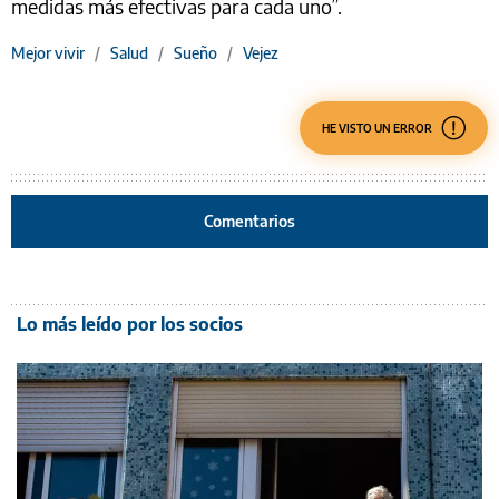
medidas más efectivas para cada uno”.
Mejor vivir
/
Salud
/
Sueño
/
Vejez
HE VISTO UN ERROR
Comentarios
Lo más leído por los socios