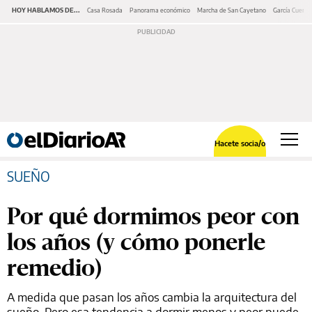
HOY HABLAMOS DE...
Casa Rosada
Panorama económico
Marcha de San Cayetano
García Cuerva
Hacete socia/o
SUEÑO
Por qué dormimos peor con
los años (y cómo ponerle
remedio)
A medida que pasan los años cambia la arquitectura del
sueño. Pero esa tendencia a dormir menos y peor puede